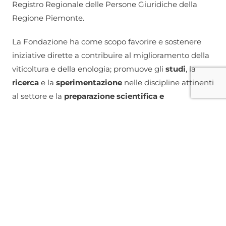
Registro Regionale delle Persone Giuridiche della
Regione Piemonte.
La Fondazione ha come scopo favorire e sostenere
iniziative dirette a contribuire al miglioramento della
viticoltura e della enologia; promuove gli
studi
, la
ricerca
e la
sperimentazione
nelle discipline attinenti
al settore e la
preparazione scientifica e
professionale
nel campo vitivinicolo, anche mediante
pubblicazione di opere scientifiche e divulgative
,
istituzione di
borse di studio e premi
, attribuzione di
contributi di ricerca
a giovani ricercatori,
sovvenzioni
per soggiorni in Istituti specializzati nelle
discipline attinenti in Italia e all’estero,
visite e
conferenze
di studiosi italiani e stranieri,
organizzazione di
congressi ed incontri di studio